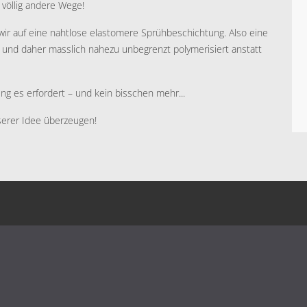
 völlig andere Wege!
 wir auf eine nahtlose elastomere Sprühbeschichtung. Also eine
 und daher masslich nahezu unbegrenzt polymerisiert anstatt
ng es erfordert – und kein bisschen mehr...
serer Idee überzeugen!