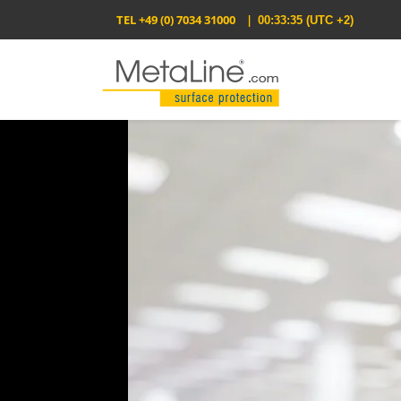
TEL
+49 (0) 7034 31000
|
00:33:36
(UTC +2)