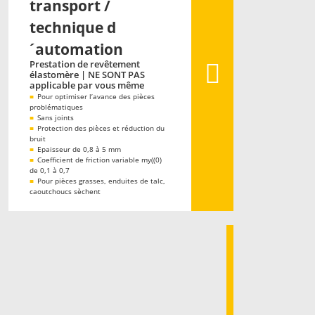
transport /
technique d
´automation
Prestation de revêtement
élastomère | NE SONT PAS
applicable par vous même
■
Pour optimiser l’avance des pièces
problématiques
■
Sans joints
■
Protection des pièces et réduction du
bruit
■
Epaisseur de 0,8 à 5 mm
■
Coefficient de friction variable my((0)
de 0,1 à 0,7
■
Pour pièces grasses, enduites de talc,
caoutchoucs sèchent