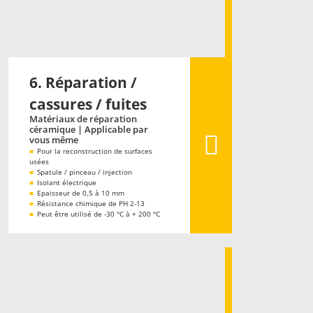
6. Réparation /
cassures / fuites
Matériaux de réparation
céramique | Applicable par
vous même
■
Pour la reconstruction de surfaces
usées
■
Spatule / pinceau / injection
■
Isolant électrique
■
Epaisseur de 0,5 à 10 mm
■
Résistance chimique de PH 2-13
■
Peut être utilisé de -30 °C à + 200 °C