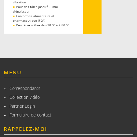
vibration
■
Pour des tôles jusqu‘à 5 mm
d’épaisseur
■
Conformité alimentaire et
pharmaceutique (FDA)
■
Peut être utilisé de - 30 °C à + 80 °C
MENU
Correspondants
Collection vidéo
Partner Login
Formulaire de contact
RAPPELEZ-MOI