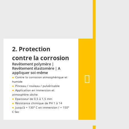
2. Protection
contre la corrosion
Revêtement polymère |
Revêtement élastomère | A
appliquer soi-même
■
Contre la corrosion atmosphérique et
humide
■
Pinceau / rouleau / pulvérisable
■
Application en immersion et
atmosphère sèche
■
Epaisseur de 0,5 à 1,5 mm
■
Résistance chimique de PH 1 à 14
■
Jusqu’à + 130° C en immersion / + 150°
C Sec