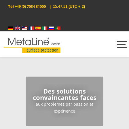
Tél
+49 (0) 7034 31000
|
15:47:31
(UTC + 2)
Sélectionnez votre langue
Des solutions
convaincantes faces
aux problèmes par passion et
expérience