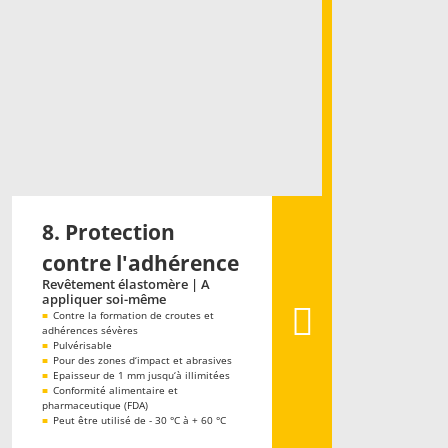
8. Protection
contre l'adhérence
Revêtement élastomère | A
appliquer soi-même
■
Contre la formation de croutes et
adhérences sévères
■
Pulvérisable
■
Pour des zones d‘impact et abrasives
■
Epaisseur de 1 mm jusqu‘à illimitées
■
Conformité alimentaire et
pharmaceutique (FDA)
■
Peut être utilisé de - 30 °C à + 60 °C