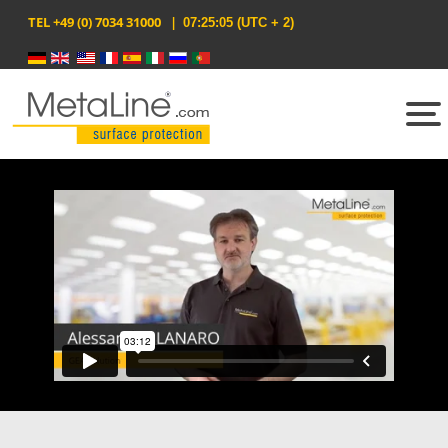
TEL
+49 (0) 7034 31000
|
07:25:05
(UTC + 2)
Seleziona la tua lingua