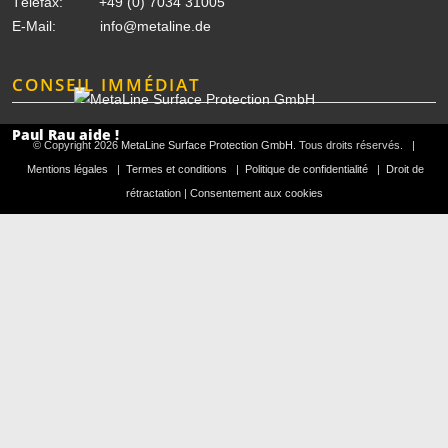
Téléfax: +49 (0) 7034 31005
E-Mail:
info@metaline.de
CONSEIL IMMÉDIAT
Paul Rau aide !
© Copyright 2026
MetaLine Surface Protection GmbH
. Tous droits réservés. |
Mentions légales
|
Termes et conditions
|
Politique de confidentialité
|
Droit de
rétractation
|
Consentement aux cookies