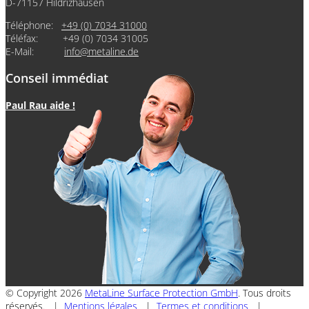
D-71157 Hildrizhausen
Téléphone:
+49 (0) 7034 31000
Téléfax: +49 (0) 7034 31005
E-Mail:
info@metaline.de
Conseil immédiat
Paul Rau aide !
© Copyright 2026
MetaLine Surface Protection GmbH
. Tous droits
réservés. |
Mentions légales
|
Termes et conditions
|