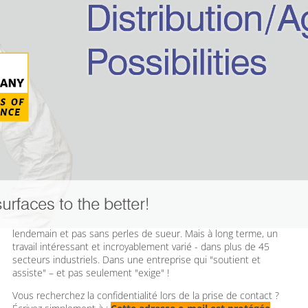
Possibilités de partenariat et de
distribution/agence
Des idées de matériaux au rythme du temps :
L'utilisation de systèmes de protection de surface intelligents
constitue sans aucun doute un défi technique majeur :
le bon produit
avec la bonne expertise
dans les bonnes mains
est généralement une solution imbattable. Alors pourquoi ne pas
y construire votre carrière professionnelle et votre existence
privée ?
Entrez là où les autres doivent "sortir" techniquement.
Convaincre et gagner par l'argumentation. Pas du jour au
lendemain et pas sans perles de sueur. Mais à long terme, un
travail intéressant et incroyablement varié - dans plus de 45
secteurs industriels. Dans une entreprise qui "soutient et
assiste" – et pas seulement "exige" !
Vous recherchez la confidentialité lors de la prise de contact ?