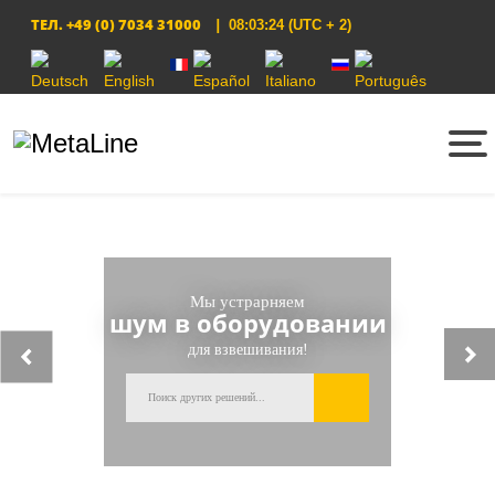
ТЕЛ.
+49 (0) 7034 31000
|
08:03:24
(UTC + 2)
Выберите язык
Мы устрарняем
шум в оборудовании
для взвешивания!