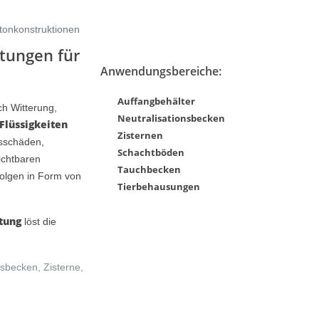
tonkonstruktionen
htungen für
Anwendungsbereiche:
Auffangbehälter
h Witterung,
Neutralisationsbecken
Flüssigkeiten
Zisternen
tsschäden,
Schachtböden
Serie 700 Präsentation:
ichtbaren
Tauchbecken
Industrien
Betonkonstruktionen: Sprühbare
Folgen in Form von
Flächendichtungen gegen
Tierbehausungen
stehendes Wasser
tung
löst die
nsbecken, Zisterne,