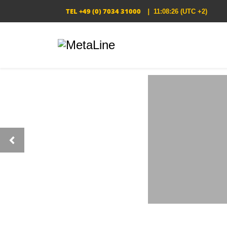
TEL
+49 (0) 7034 31000
|
11:08:26
(UTC +2)