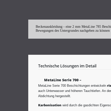
Beckenauskleidung - eine 2 mm MetaLine 785 Beschicht
Bewegungen des Untergrundes nachgeben zu können .
Technische Lösungen im Detail
MetaLine Serie 700 –
ri
MetaLine Serie 700 Beschichtungen entwickeln
auch Unterwasser und höheren Tauchtiefen. An den
Abdichtung hergestellt.
Karbonisation
wird durch die gasdichten Eigens