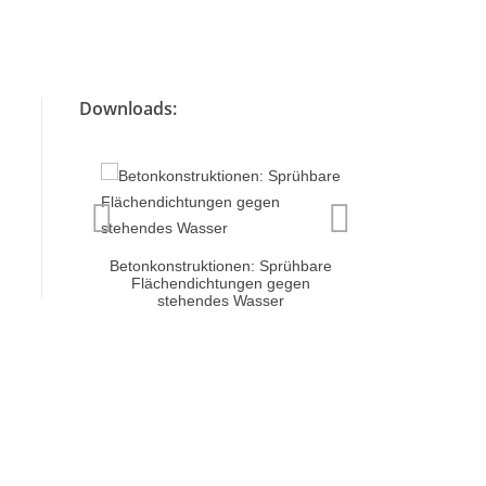
Downloads:
 Alle
Serie 700 P
In
Betonkonstruktionen: Sprühbare
Flächendichtungen gegen
stehendes Wasser