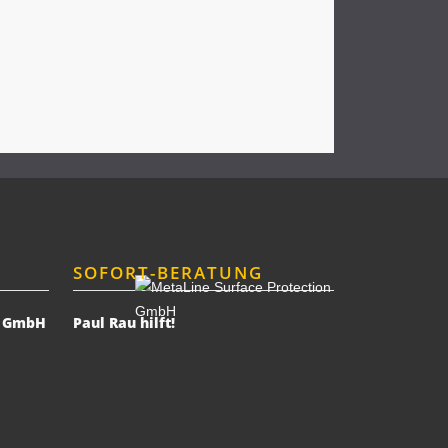
SOFORT-BERATUNG
n GmbH
Paul Rau hilft!