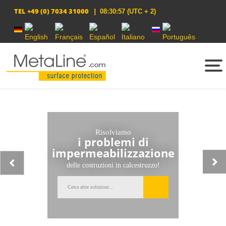
TEL
+49 (0) 7034 31000
|
08:30:57
(UTC + 2)
Seleziona la tua lingua
Risolviamo
i problemi di
impermeabilizzazione
delle costruzioni in calcestruzzo!