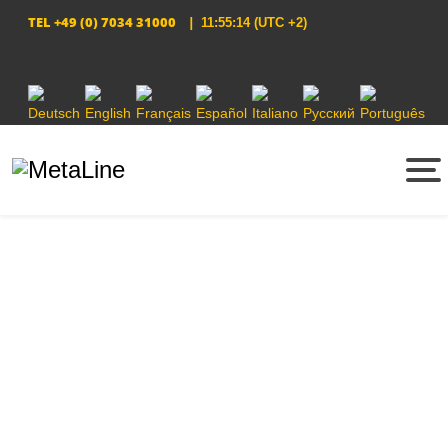
TEL
+49 (0) 7034 31000
|
11:55:14
(UTC +2)
Sprache auswählen