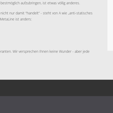
bestmöglich aufzubringen, ist etwas völlig anderes.
icht nur damit "handelt“ - steht von A wie „anti-statisches
 MetaLine ist anders:
feranten. Wir versprechen Ihnen keine Wunder - aber jede