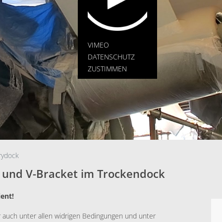
VIMEO
DATENSCHUTZ
ZUSTIMMEN
rydock
 und V-Bracket im Trockendock
ent!
r auch unter allen widrigen Bedingungen und unter