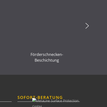
Förderschnecken-
Pum
Beschichtung
Besc
SOFORT-BERATUNG