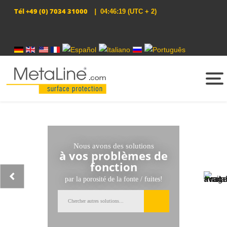
Tél
+49 (0) 7034 31000
|
04:46:19
(UTC + 2)
Sélectionnez votre langue
Nous avons des solutions
à vos problèmes de
fonction
par la porosité de la fonte / fuites!