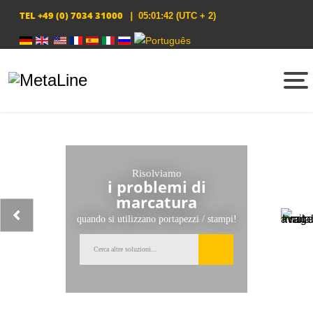
TEL
+49 (0) 7034 31000
|
05:01:42
(UTC + 2)
Seleziona la tua lingua
Risolviamo
i problemi di
marcatura
quando si utilizzano portapezzi / stampi!