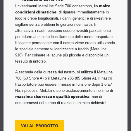
in molte
I rivestimenti MetaLine Serie 700 consentono,
condizioni climatiche
, di riparare immediatamente in
loco le crepe longitudinali, i danni generici e di rivestire e
sigillare senza problemi le giunzioni dei nastri. In
alternativa, i nastri possono essere rivestiti parzialmente
per ridurre al minimo l'incollamento delle merci trasportate.
Il legame permanente con il nastro viene creato utilizzando
lo speciale cemento vulcanizzante a freddo (MetaLine
910). Per colmare le lacune più piccole è disponibile un
tessuto di rinforzo.
A seconda della durezza del nastro, si utilizza il MetaLine
760 (60 Shore A) o il MetaLine 785 (85 Shore A). Il nastro
trasportatore può essere rimesso in funzione dopo 1 ora?
No, i processi MetaLine sono esclusivamente sinonimo di
massima sicurezza e qualità operativa
, non di
compromessi nel tempo di reazione chimica richiesto!
VAI AL PRODOTTO