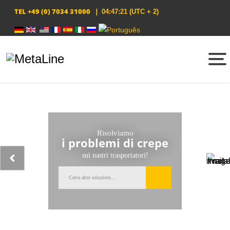
TEL
+49 (0) 7034 31000
|
04:47:21
(UTC + 2)
Seleziona la tua lingua
Risolviamo
i problemi di crepe
sui nastri trasportatori!