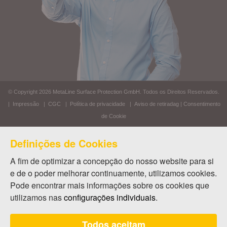
© Copyright 2026
MetaLine Surface Protection GmbH
. Todos os Direitos Reservados.
|
Impressão
|
CGC
|
Política de privacidade
|
Aviso de retiradag
|
Consentimento
de Cookie
Definições de Cookies
A fim de optimizar a concepção do nosso website para si
e de o poder melhorar continuamente, utilizamos cookies.
Pode encontrar mais informações sobre os cookies que
utilizamos nas
configurações individuais
.
Todos aceitam