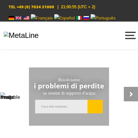
TEL
+49 (0) 7034 31000
|
21:00:55
(UTC + 2)
Seleziona la tua lingua
Risolviamo
i problemi di perdite
su sistemi di supporto d'acqua