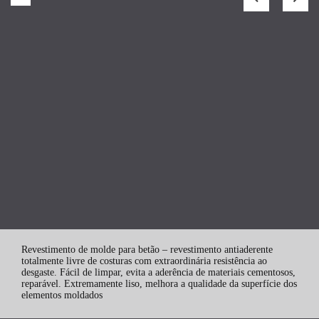
Revestimento de molde para betão – revestimento antiaderente
totalmente livre de costuras com extraordinária resistência ao
desgaste. Fácil de limpar, evita a aderência de materiais cementosos,
reparável. Extremamente liso, melhora a qualidade da superfície dos
elementos moldados