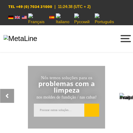
TEL
+49 (0) 7034 31000
|
11:24:38
(UTC + 2)
Escolha o seu idioma
Nós temos soluções para os
problemas com a
limpeza
nos moldes de fundição / nas cubas!