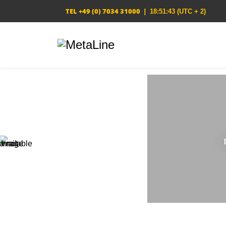
TEL
+49 (0) 7034 31000
|
18:51:44
(UTC + 2)