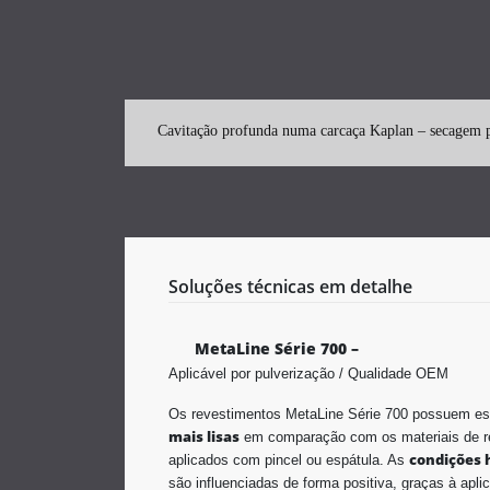
Cavitação profunda numa carcaça Kaplan – secagem 
Soluções técnicas em detalhe
MetaLine Série 700 –
Aplicável por pulverização / Qualidade OEM
Os revestimentos MetaLine Série 700 possuem est
mais lisas
em comparação com os materiais de r
condições 
aplicados com pincel ou espátula. As
são influenciadas de forma positiva, graças à apli