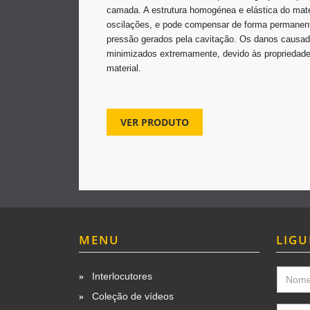
camada. A estrutura homogénea e elástica do mater
oscilações, e pode compensar de forma permanente
pressão gerados pela cavitação. Os danos causad
minimizados extremamente, devido às propriedade
material.
VER PRODUTO
MENU
LIGU
Interlocutores
Coleção de vídeos