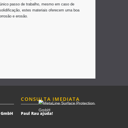
m único passo de trabalho, mesmo em caso de
olidificação, estes materiais oferecem uma boa
orrosão e erosão.
CONSULTA IMEDIATA
n GmbH
Paul Rau ajuda!