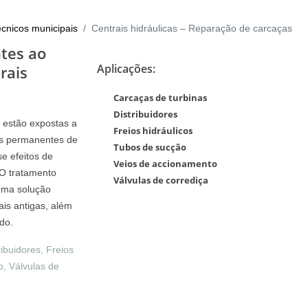
écnicos municipais
Centrais hidráulicas – Reparação de carcaças
ntes ao
Aplicações:
rais
Carcaças de turbinas
Distribuidores
s estão expostas a
Freios hidráulicos
os permanentes de
Tubos de sucção
Kaplan Runners: Effective wear
Series 700 Presentat
e efeitos de
protection for hydropower plants
Veios de accionamento
Hydropower
O tratamento
Válvulas de corrediça
uma solução
ais antigas, além
do.
ibuidores, Freios
o, Válvulas de