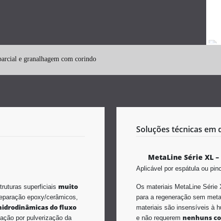
parcial e granalhagem com corindo
Soluções técnicas em 
MetaLine Série XL –
Aplicável por espátula ou pin
muito
ruturas superficiais
Os materiais MetaLine Série 
eparação epoxy/cerâmicos,
para a regeneração sem metal
hidrodinâmicas do fluxo
materiais são insensíveis à 
nenhuns co
cação por pulverização da
e não requerem