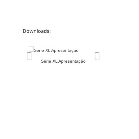
Downloads:
Série XL Apresentação
ion:
Francis Runn
protection fo