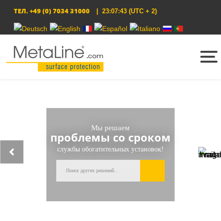
ТЕЛ.
+49 (0) 7034 31000
|
23:07:43
(UTC + 2)
Выберите язык
Мы решаем
проблемы со сроком
службы обогатительных установок!