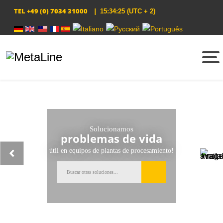
TEL
+49 (0) 7034 31000
|
15:34:25
(UTC + 2)
Select your language
Solucionamos
problemas de vida
útil en equipos de plantas de procesamiento!