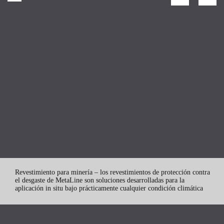
Revestimiento para minería – los revestimientos de protección contra
el desgaste de MetaLine son soluciones desarrolladas para la
aplicación in situ bajo prácticamente cualquier condición climática