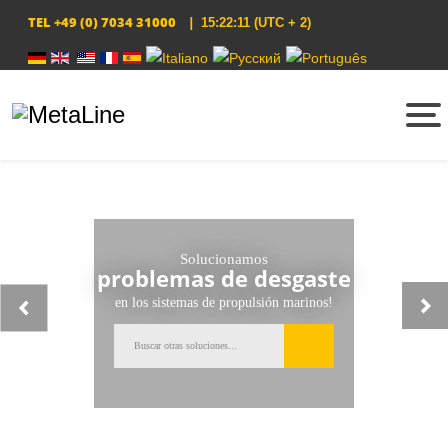
TEL
+49 (0) 7034 31000
|
15:22:11
(UTC + 2)
Select your language
Solucionamos
problemas de desgaste
en los sistemas de propulsión marinos!