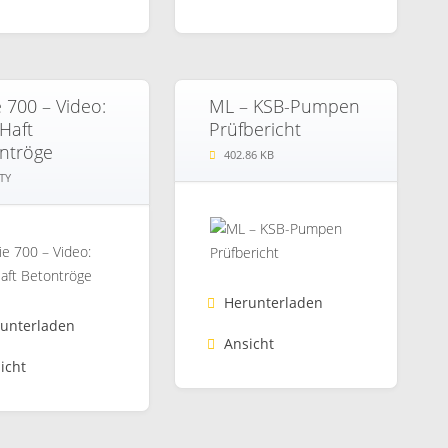
e 700 – Video:
ML – KSB-Pumpen
-Haft
Prüfbericht
ntröge
402.86 KB
TY
Herunterladen
unterladen
Ansicht
icht