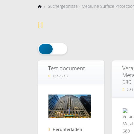
Suchergebnisse - MetaLine Surface Protecti
Test document
Vera
Meta
132.75 KB
680
2.84
Herunterladen