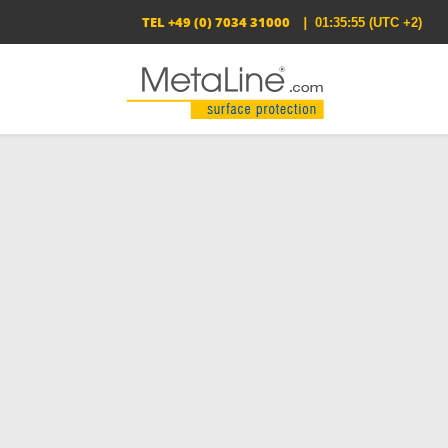
TEL
+49 (0) 7034 31000
|
01:35:56
(UTC +2)