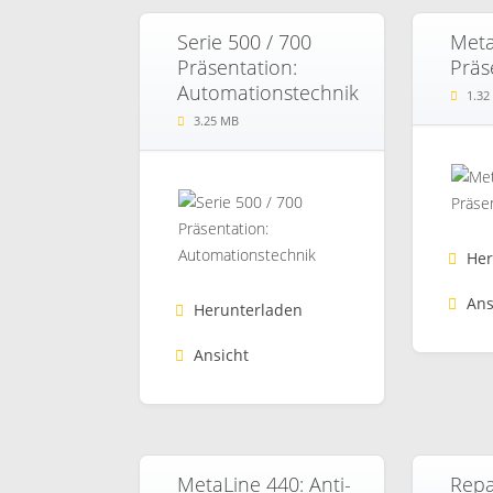
Serie 500 / 700
Meta
Präsentation:
Präs
Automationstechnik
1.32
3.25 MB
Her
Ans
Herunterladen
Ansicht
MetaLine 440: Anti-
Repa